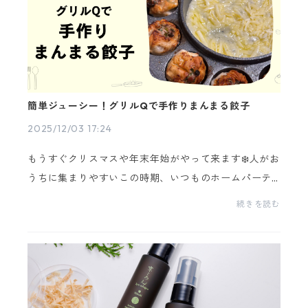
簡単ジューシー！グリルQで手作りまんまる餃子
2025/12/03 17:24
もうすぐクリスマスや年末年始がやって来ます❄️人がお
うちに集まりやすいこの時期、いつものホームパーテ
ィーをちょっと新しくしてみませんか♪焼く・煮る・
続きを読む
揚げる・炒める・茹でる・蒸すなど、複数の調理が同
時に...