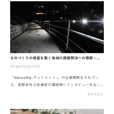
ものづくりの根底を築く地域の課題解決への情熱～土
佐通信様～
2026/01/22 11:10
「Vericotta-ヴェリコット-」の企画開発をされてい
る、有限会社土佐通信の濵﨑様にインタビューをおこ
ないました！ 高知県土佐市で、地域の課題解決に関わ
続きを読む
る事業を幅広く展開されている濵﨑様。昔からのお仕...