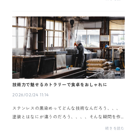
た。その経緯と、「Vericotta-ヴェリコット-」ブラン
ド誕生...
技術力で魅せるカトラリーで食卓をおしゃれに
2026/02/24 11:14
ステンレスの黒染めってどんな技術なんだろう、、、
塗装とはなにが違うのだろう、、、、そんな疑問を作
り手の方にお伺いしてきました！つづきは≫≫わくわ
続きを読む
くコラム「技術力で魅せるカトラリーで食卓をおしゃ