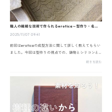
職人の繊細な技術で作られるerotica～型作り・名前
の秘密編～
2025/11/07 09:41
前回はeroticaの成型方法に関して詳しく教えてもらい
ました。今回は型作りの視点での、鋳物とシリコンと
の違いをご紹介します！そして気になる「erotica」の
続きを読む
名前の由来についても伺っていますよ。くわしくは≫
≫職...