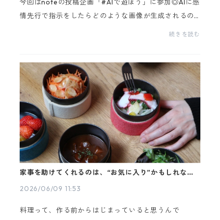
今回はnoteの投稿企画「#AIで遊ぼう」に参加◎AIに感
情先行で指示をしたらどのような画像が生成されるの
か、、、、細かな指示じゃなくてどこまでいける！？
続きを読む
と思い、AGOGを旅させようとGeminiを使ってみまし
た！挑...
家事を助けてくれるのは、“お気に入り”かもしれな
い。
2026/06/09 11:53
料理って、作る前からはじまっていると思うんで