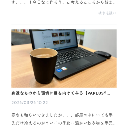
す、、、！今日なに作ろう、と考えるところから始ま
って、作って、盛り付けて、食べて、洗って、片付け
続きを読む
る。食器棚を開けて、「あれどこやったっけ？」「こ
の器、何...
身近なものから環境に目を向けてみる【PAPLUS®タン
ブラー】
2026/03/26 10:22
寒さも和らいできましたが、、、部屋の中にいても手
先だけ冷えるのが辛いこの季節‥温かい飲み物を手元