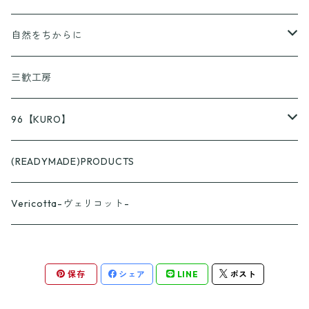
京ころん
PAPLUS
自然をちからに
KUSURASHI
三歓工房
96【KURO】
つやつや
(READYMADE)PRODUCTS
スプーン
ざらざら
Vericotta-ヴェリコット-
フォーク
スプーン
カップ
保存
シェア
LINE
ポスト
フォーク
おくりものパッケージ