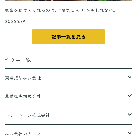
家事を助けてくれるのは、“お気に入り”かもしれない。
2026/6/9
記事一覧を見る
作り手一覧
東亜成型株式会社
グリルQ
葛城煙火株式会社
CANPING HANABI
トリートーン株式会社
香りとあそぼ♪
株式会社カミーノ