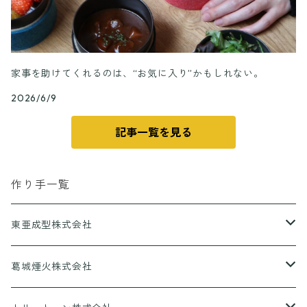
家事を助けてくれるのは、“お気に入り”かもしれない。
2026/6/9
記事一覧を見る
作り手一覧
東亜成型株式会社
グリルQ
葛城煙火株式会社