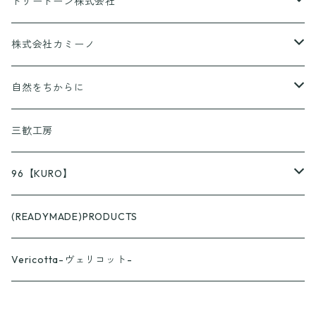
CANPING HANABI
トリートーン株式会社
香りとあそぼ♪
株式会社カミーノ
京ころん
PAPLUS
自然をちからに
KUSURASHI
三歓工房
96【KURO】
つやつや
(READYMADE)PRODUCTS
スプーン
ざらざら
Vericotta-ヴェリコット-
フォーク
スプーン
カップ