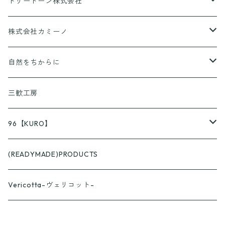
CANPING HANABI
トリートーン株式会社
香りとあそぼ♪
株式会社カミーノ
京ころん
PAPLUS
自然をちからに
KUSURASHI
三歓工房
96【KURO】
つやつや
(READYMADE)PRODUCTS
スプーン
ざらざら
Vericotta-ヴェリコット-
フォーク
スプーン
カップ