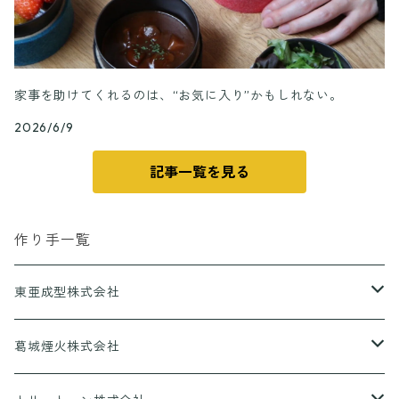
家事を助けてくれるのは、“お気に入り”かもしれない。
2026/6/9
記事一覧を見る
作り手一覧
東亜成型株式会社
グリルQ
葛城煙火株式会社