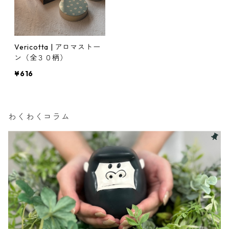
Vericotta | アロマストー
ン（全３０柄）
¥616
わくわくコラム