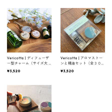
Vericotta | ディフューザ
Vericotta | アロマストー
ー型チャーム（サイズ大 /
ンと精油セット（全３０
全５色）
柄）
¥3,520
¥3,520