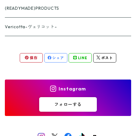
つやつや
(READYMADE)PRODUCTS
スプーン
ざらざら
Vericotta-ヴェリコット-
フォーク
スプーン
カップ
保存
シェア
LINE
ポスト
フォーク
おくりものパッケージ
パッケージA
Instagram
パッケージB
フォローする
パッケージC