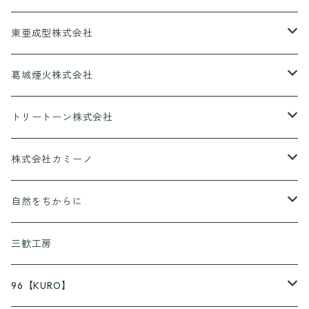
東亜成型株式会社
グリルQ
葛城煙火株式会社
CANPING HANABI
トリートーン株式会社
香りとあそぼ♪
株式会社カミーノ
京ころん
PAPLUS
自然をちからに
KUSURASHI
三歓工房
96【KURO】