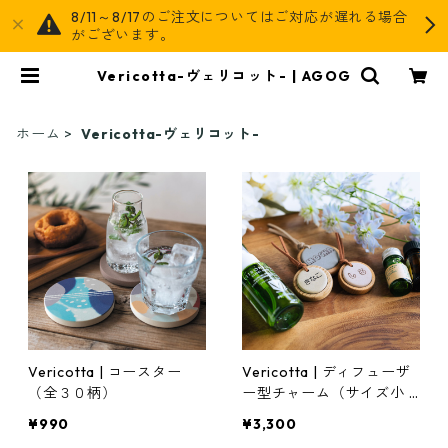
8/11～8/17のご注文についてはご対応が遅れる場合
がございます。
Vericotta-ヴェリコット- | AGOG
ホーム
Vericotta-ヴェリコット-
Vericotta | コースター
Vericotta | ディフューザ
（全３０柄）
ー型チャーム（サイズ小 /
全５色）
¥990
¥3,300