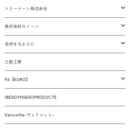
CANPING HANABI
トリートーン株式会社
香りとあそぼ♪
株式会社カミーノ
京ころん
PAPLUS
自然をちからに
KUSURASHI
三歓工房
96【KURO】
つやつや
(READYMADE)PRODUCTS
スプーン
ざらざら
Vericotta-ヴェリコット-