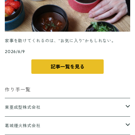
家事を助けてくれるのは、“お気に入り”かもしれない。
2026/6/9
記事一覧を見る
作り手一覧
東亜成型株式会社
グリルQ
葛城煙火株式会社