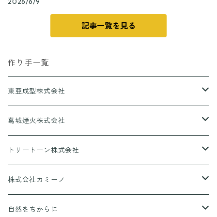
2026/6/9
記事一覧を見る
作り手一覧
東亜成型株式会社
グリルQ
葛城煙火株式会社
CANPING HANABI
トリートーン株式会社
香りとあそぼ♪
株式会社カミーノ
京ころん
PAPLUS
自然をちからに