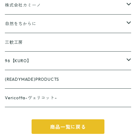
香りとあそぼ♪
株式会社カミーノ
京ころん
PAPLUS
自然をちからに
KUSURASHI
三歓工房
96【KURO】
つやつや
(READYMADE)PRODUCTS
スプーン
ざらざら
Vericotta-ヴェリコット-
フォーク
スプーン
カップ
商品一覧に戻る
フォーク
おくりものパッケージ