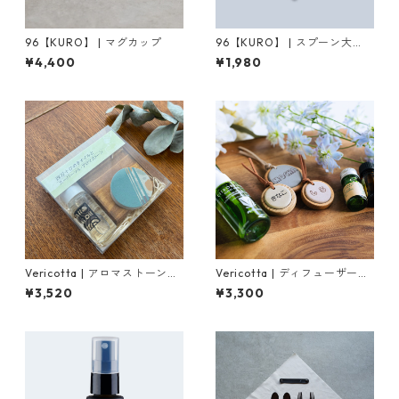
96【KURO】 | マグカップ
96【KURO】 | スプーン大
（つやつや/ざらざら）
¥4,400
¥1,980
Vericotta | アロマストーンと
Vericotta | ディフューザー型
精油セット（全３０柄）
チャーム（サイズ小 / 全５
¥3,520
¥3,300
色）