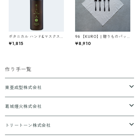
ボタニカル ハンド&マスクス
96 【KURO】| 贈りものパッ
プレー（檜）
ケージA（大４本セット）
¥1,815
¥8,910
作り手一覧
東亜成型株式会社
グリルQ
葛城煙火株式会社
CANPING HANABI
トリートーン株式会社