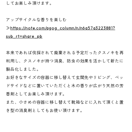
してお楽しみ頂けます。
アップサイクルな香りを楽しむ
≫
https://note.com/agog_column/n/n6a57a3223881?
sub_rt=share_pb
本来であれば伐採されて廃棄される予定だったクスノキを再
利用し、クスノキが持つ消臭、防虫の効果を活かして新たに
製品化しました。
お好きなサイズの容器に移し替えて玄関先やリビング、ベッ
ドサイドなどに置いていただくと木の香りが広がり天然の芳
香剤としてお楽しみ頂けます。
また、小さめの容器に移し替えて靴箱などに入れて頂くと置
き型の消臭剤としてもお使い頂けます。