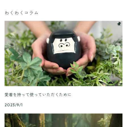
わくわくコラム
パッケージA
パッケージB
パッケージC
愛着を持って使っていただくために
2023/9/1