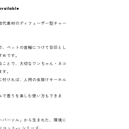
available
世代素材のディフューザー型チャー
で、ペットの首輪につけて目印とし
すめです。
ることで、大切なワンちゃん・ネコ
ます。
に付ければ、人用の虫除けキーホル
ルで香りを楽しむ使い方もできま
ーパーソル」から生まれた、環境に
ヴェリコット-』シリーズ。