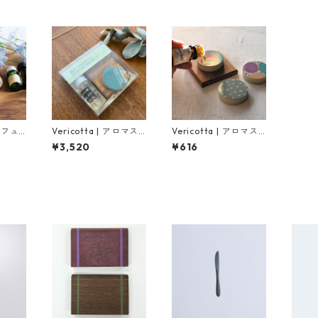
ディフュ
Vericotta | アロマス
Vericotta | アロマス
ム（サ
トーンと精油セット
トーン（全３０柄）
¥3,520
¥616
）
（全３０柄）