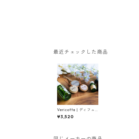
最近チェックした商品
Vericotta | ディフュ
ーザー型チャーム（サ
¥3,520
イズ大 / 全５色）
同じメーカーの商品