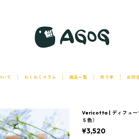
について
わくわくコラム
商品一覧
作り手
お問
Vericotta | ディ
５色）
¥3,520