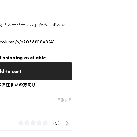
材「スーパーソル」から生まれた
_column/n/n7056f08e8741
l shipping available
d to cart
にお住まいの方向け
通報する
(0)