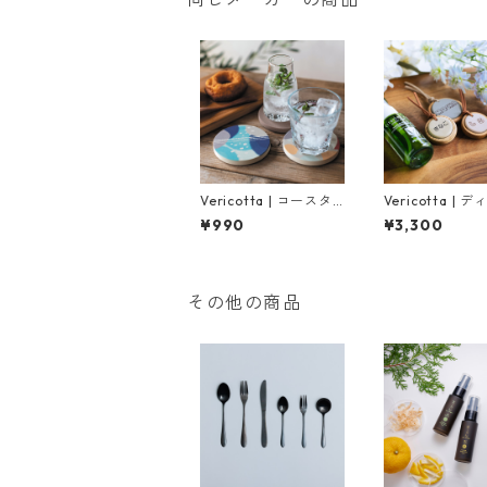
Vericotta | コースタ
Vericotta | 
ー（全３０柄）
ーザー型チャー
¥990
¥3,300
イズ小 / 全５色
その他の商品