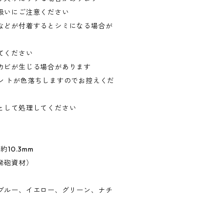
扱いにご注意ください
などが付着するとシミになる場合が
てください
カビが生じる場合があります
ン トが色落ちしますのでお控えくだ
として処理してください
10.3mm
発砲資材）
ブルー、イエロー、グリーン、ナチ