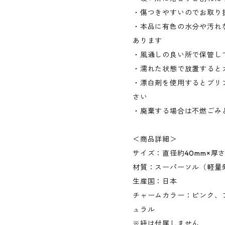
・傷つきやすいのでお取り
・本品に有色の水分や汚れ
あります
・風通しの良い所で保管し
・濡れた状態で放置すると
・漂白剤を使用するとブリ
さい
・廃棄する場合は不燃ごみ
＜商品詳細＞
サイズ：直径約40mm×厚さ約
材質：スーパーソル（軽量
生産国：日本
チャームカラー：ピンク、
ュラル
※紐は付属しません