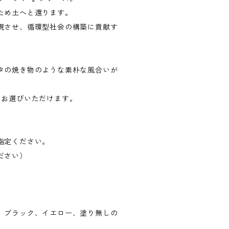
ため土へと還ります。
現させ、循環型社会の構築に貢献す
タの焼き物のような素朴な風合いが
らお選びいただけます。
指定ください。
ださい）
、ブラック、イエロー、塗り無しの