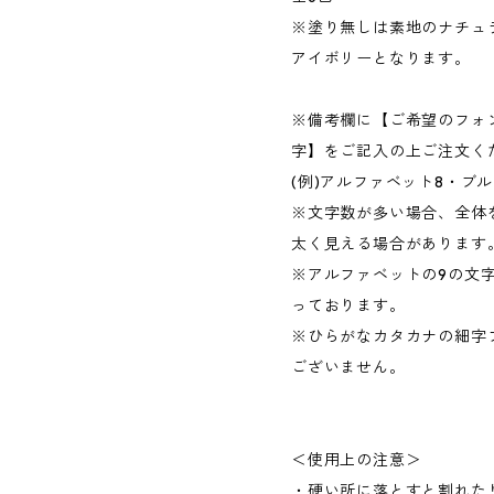
※塗り無しは素地のナチュ
アイボリーとなります。
※備考欄に【ご希望のフォ
字】をご記入の上ご注文く
(例)アルファベット8・ブル
※文字数が多い場合、全体
太く見える場合があります
※アルファベットの9の文
っております。
※ひらがなカタカナの細字
ございません。
＜使用上の注意＞
・硬い所に落とすと割れた