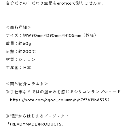
自分だけのこだわり空間をeroticaで彩りませんか。
＜商品詳細＞
サイズ：約W90mm×D90mm×H105mm（外径）
重量：約60g
耐熱：約200℃
材質：シリコン
生産国：日本
＜商品紹介コラム♪＞
≫手仕事ならではの温かみを感じるシリコンランプシェード
https://note.com/agog_column/n/n7f3b19b65752
≫”型”からはじまるプロジェクト
「(READYMADE)PRODUCTS」