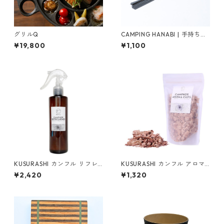
グリルQ
CAMPING HANABI | 手持ち花
火セット
¥19,800
¥1,100
KUSURASHI カンフル リフレ
KUSURASHI カンフル アロマ
ッシュナー
チップス
¥2,420
¥1,320