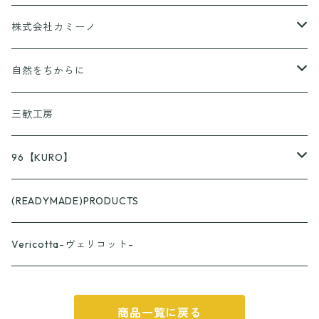
香りとあそぼ♪
株式会社カミーノ
京ころん
PAPLUS
自然をちからに
KUSURASHI
三歓工房
96【KURO】
つやつや
(READYMADE)PRODUCTS
スプーン
ざらざら
Vericotta-ヴェリコット-
フォーク
スプーン
カップ
商品一覧に戻る