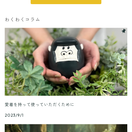
フォーク
おくりものパッケージ
わくわくコラム
パッケージA
パッケージB
パッケージC
愛着を持って使っていただくために
2023/9/1