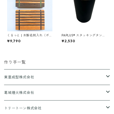
くるっと | 木製名刺入れ（ボー
PAPLUS® スタッキングタンブ
ダーデザイン）
ラー/ブラック
¥9,790
¥2,530
作り手一覧
東亜成型株式会社
グリルQ
葛城煙火株式会社
CANPING HANABI
トリートーン株式会社