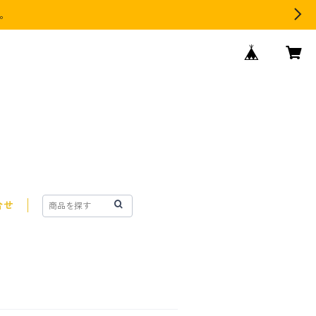
す。
合せ