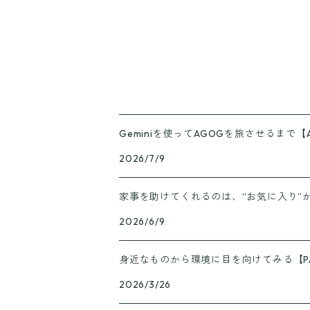
Geminiを使ってAGOGを旅させるまで【
2026/7/9
家事を助けてくれるのは、“お気に入り”
2026/6/9
身近なものから環境に目を向けてみる【PA
2026/3/26