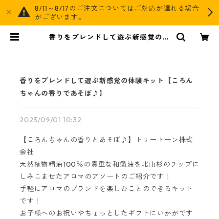
8/11～8/17のご注文についてはご対応が遅れる場合
がございます。
香りをブレンドして遊ぶ新感覚の体
験キット【ころんちゃんの香りであ
そぼ♪】 | AGOG
香りをブレンドして遊ぶ新感覚の体験キット【ころん
ちゃんの香りであそぼ♪】
2023/09/01 10:32
【ころんちゃんの香りとあそぼ♪】トリートーン株式
会社
天然植物精油100％の貴重な和製油を北山杉のチップに
しみこませたアロマのアソートのご紹介です！
手軽にアロマのブランドを楽しむことのできるキット
です！
お子様へのお祝いやちょっとしたギフトにいかがです