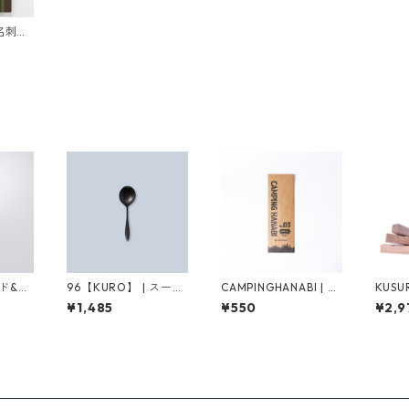
名刺入
ド&マ
96【KURO】 | スープ
CAMPINGHANABI | 線
KUSU
檜＆柚
スプーン（つやつや/
香花火
アロマ
¥1,485
¥550
¥2,9
ざらざら）