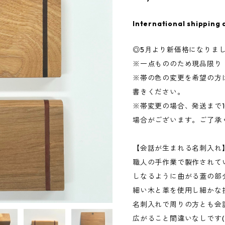
International shipping 
◎5月より新価格になりま
※一点もののため現品限り
※帯の色の変更を希望の方
書きください。
※帯変更の場合、発送まで1
場合がございます。ご了承
【会話が生まれる名刺入れ
職人の手作業で製作されて
しなるように曲がる蓋の部
細い木と革を使用し細かな
名刺入れで周りの方とも会
広がること間違いなしです(^