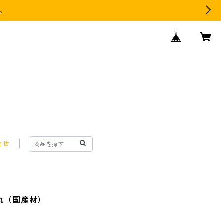
す。
合せ
入れ（国産材）