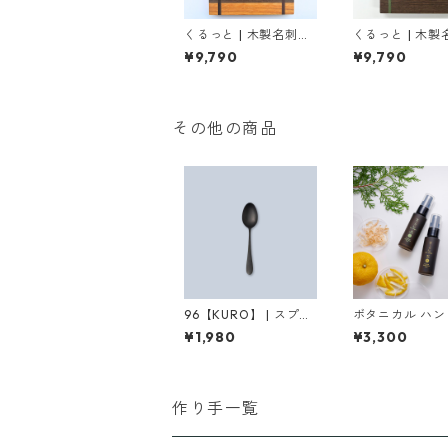
くるっと | 木製名刺入
くるっと | 木製
れ（ボーダーデザイ
れ（外国産材）
¥9,790
¥9,790
ン）
その他の商品
96【KURO】 | スプー
ボタニカル ハン
ン大（つやつや/ざら
スクスプレー（
¥1,980
¥3,300
ざら）
子セット）
作り手一覧