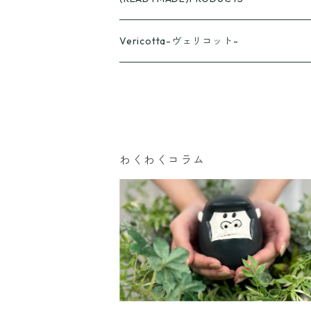
スプーン
ざらざら
Vericotta-ヴェリコット-
フォーク
スプーン
カップ
フォーク
おくりものパッケージ
わくわくコラム
パッケージA
パッケージB
パッケージC