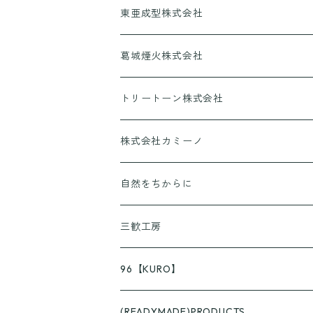
東亜成型株式会社
グリルQ
葛城煙火株式会社
CANPING HANABI
トリートーン株式会社
香りとあそぼ♪
株式会社カミーノ
京ころん
PAPLUS
自然をちからに
KUSURASHI
三歓工房
96【KURO】
つやつや
(READYMADE)PRODUCTS