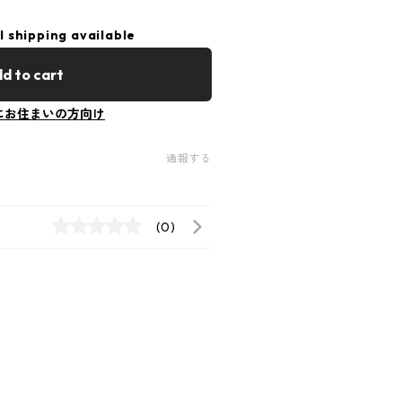
l shipping available
d to cart
にお住まいの方向け
通報する
(0)