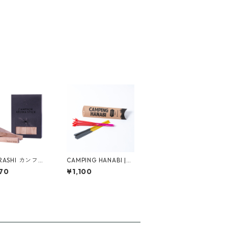
RASHI カンフル
CAMPING HANABI |
 スティックL
手持ち花火セット
70
¥1,100