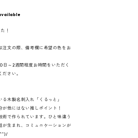
available
した！
は注文の際、備考欄に希望の色をお
0日～2週間程度お時間をいただく
ください。
】
いる木製名刺入れ「くるっと」
分が他にはない推しポイント！
技術で作られています。ひと味違う
話が生まれ、コミュニケーションが
^)/