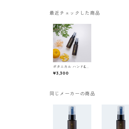
最近チェックした商品
ボタニカル ハンド&マ
スクスプレー（檜＆柚
¥3,300
子セット）
同じメーカーの商品