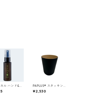
カル ハンド&マ
PAPLUS® スタッキン
スプレー（檜）
グタンブラー/ブラッ
15
¥2,530
ク