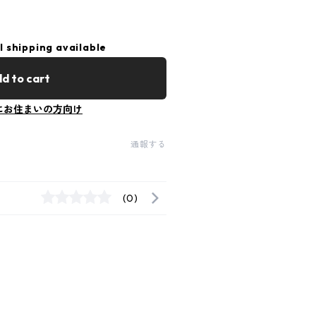
l shipping available
d to cart
にお住まいの方向け
通報する
(0)