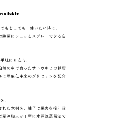
available
つでもどこでも」使いたい時に。
の除菌にシュッとスプレーできる自
ら手肌にも安心。
自然の中で育ったサトウキビの糖蜜
ルに亜麻仁由来のグリセリンを配合
品を。
された木材を、柚子は果実を搾汁後
で精油職人が丁寧に水蒸気蒸留法で