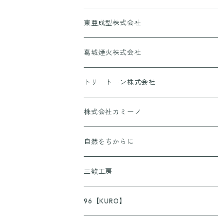
東亜成型株式会社
グリルQ
葛城煙火株式会社
CANPING HANABI
トリートーン株式会社
香りとあそぼ♪
株式会社カミーノ
京ころん
PAPLUS
自然をちからに
KUSURASHI
三歓工房
96【KURO】