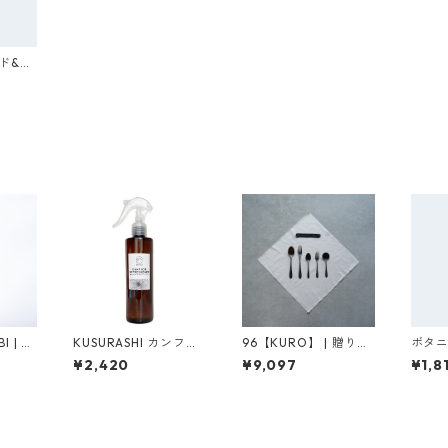
ド&マ
檜）
I | ス
KUSURASHI カンフル
96【KURO】 | 贈りも
ボタニ
リフレッシュナー
のパッケージB（カト
スク
¥2,420
¥9,097
¥1,8
ラリーフルセット）