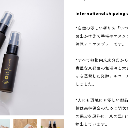
International shipping 
*自然の優しい香りを「い
お出かけ先で手指やマスク
然派アロマスプレーです。
*すべて植物由来成分だか
貴重な京都産の和精油と大
から蒸留した発酵アルコー
しました。
*人にも環境にも優しい製
檜は森林保全のために間伐
の果皮を原料に、京の里山
抽出しています。