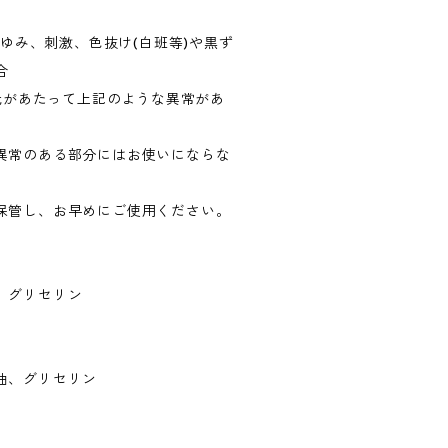
かゆみ、刺激、色抜け(白班等)や黒ず
合
日光があたって上記のような異常があ
異常のある部分にはお使いにならな
保管し、お早めにご使用ください。
、グリセリン
油、グリセリン