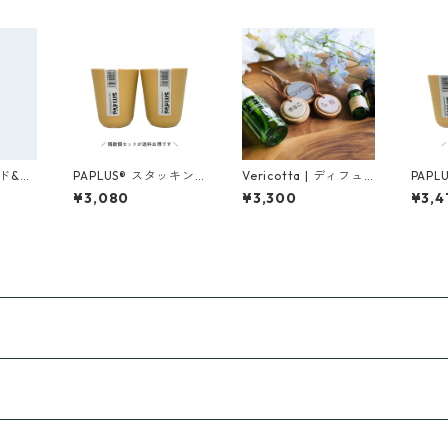
ド&マ
PAPLUS® スタッキン
Vericotta | ディフュ
PAPL
檜）
グタンブラー【2個セ
ーザー型チャーム（サ
【２
¥3,080
¥3,300
¥3,4
ット】
イズ小 / 全５色）