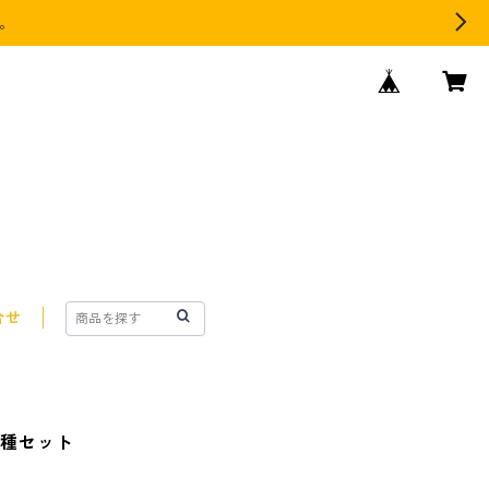
す。
合せ
 全種セット