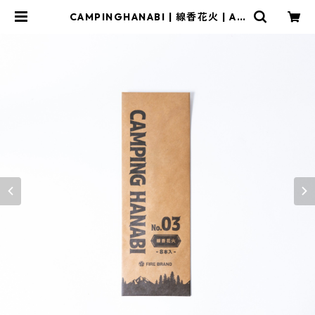
CAMPINGHANABI | 線香花火 | AG
OG