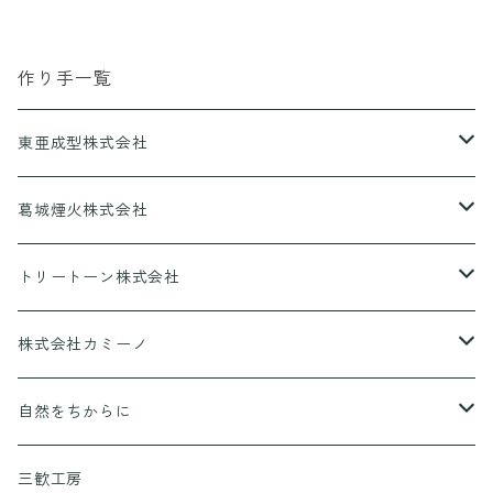
作り手一覧
東亜成型株式会社
グリルQ
葛城煙火株式会社
CANPING HANABI
トリートーン株式会社
香りとあそぼ♪
株式会社カミーノ
京ころん
PAPLUS
自然をちからに
KUSURASHI
三歓工房