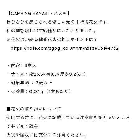
【CAMPING HANABI・ススキ】
わびさびを感じられる優しい光の手持ち花火です。
和の趣を醸し出す紙縒りにこだわりました。
≫花火師が語る線香花火の推しポイントは？
https://note.com/agog_column/n/n5fae0514e762
・内容：8本入
・サイズ：縦26.5×横8.5×厚み0.2(cm)
・対象年齢 ： 3歳以上
・火薬量：0.07ｇ（1本あたり）
■花火の取り扱いについて
使用する前に、花火に記載している注意書きを明るいところ
で必ず良く読み
火災や怪我には充分にご注意ください。