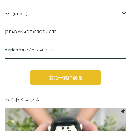
96【KURO】
つやつや
(READYMADE)PRODUCTS
スプーン
ざらざら
Vericotta-ヴェリコット-
フォーク
スプーン
カップ
商品一覧に戻る
フォーク
おくりものパッケージ
わくわくコラム
パッケージA
パッケージB