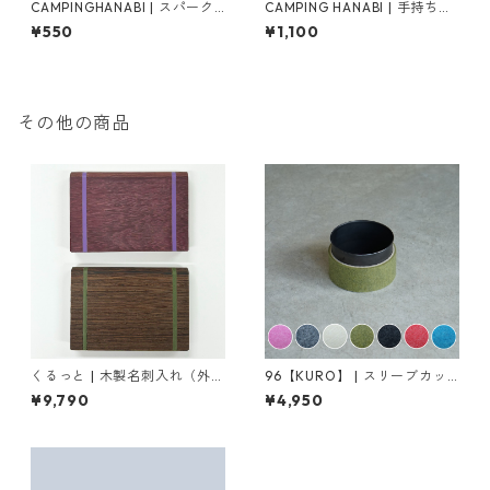
CAMPINGHANABI | スパーク
CAMPING HANABI | 手持ち花
ラー
火セット
¥550
¥1,100
その他の商品
くるっと | 木製名刺入れ（外国
96【KURO】 | スリーブカッ
産材）
プ（全７色）
¥9,790
¥4,950